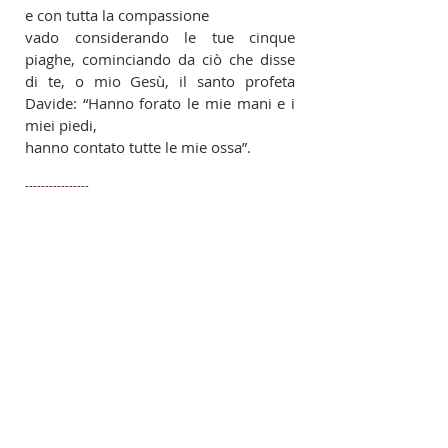
e con tutta la compassione
vado considerando le tue cinque
piaghe, cominciando da ciò che disse
di te, o mio Gesù, il santo profeta
Davide: “Hanno forato le mie mani e i
miei piedi,
hanno contato tutte le mie ossa”.
----------------
Missale Romanum
Gratiarum actio post Missam