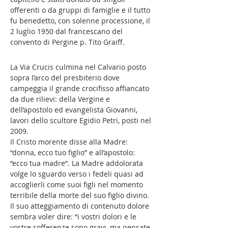
offerenti o da gruppi di famiglie e il tutto
fu benedetto, con solenne processione, il
2 luglio 1950 dal francescano del
convento di Pergine p. Tito Graiff.
La Via Crucis culmina nel Calvario posto
sopra l’arco del presbiterio dove
campeggia il grande crocifisso affiancato
da due rilievi: della Vergine e
dell’apostolo ed evangelista Giovanni,
lavori dello scultore Egidio Petri, posti nel
2009.
Il Cristo morente disse alla Madre:
“donna, ecco tuo figlio” e all’apostolo:
“ecco tua madre”. La Madre addolorata
volge lo sguardo verso i fedeli quasi ad
accoglierli come suoi figli nel momento
terribile della morte del suo figlio divino.
Il suo atteggiamento di contenuto dolore
sembra voler dire: “i vostri dolori e le
vostre sofferenze sono gravi, ma pensate